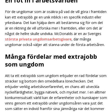
En fot in i arbetsvärlden
För de ungdomar som är osäkra på vad de vill göra i framtiden
kan ett extrajobb ge en unik inblick i en specifik industri eller
yrkesbana. Det kan hjälpa dem att bestämma sig för om det
är en riktning de vill utforska mer i framtiden, eller om det är
något de hellre skulle undvika. McDonalds är en av Sveriges
största privata ungdomsarbetsgivare
, där många
ungdomar också väljer att stanna under de första arbetsåren.
Många fördelar med extrajobb
som ungdom
Att ta ett extrajobb som ungdom erbjuder en rad fördelar som
sträcker sig bortom den omedelbara lönechecken. Det
erbjuder verklig arbetslivserfarenhet, en chans att utveckla
nyckelfärdigheter, bygga nätverk, och mycket mer. I en alltmer
konkurrensutsatt värld kan de erfarenheter och kunskaper som
vinns genom ett extrajobb under ungdomsåren vara just det
som sätter en individ framför sina jämnåriga när det kommer