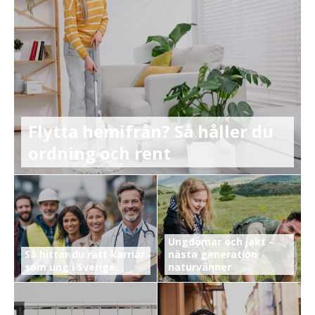
Flytta hemifrån? Så håller du
ordning och rent
Ungdomar och jakt –
Så hittar du rätt karriär
nästa generation
som ung i Sverige
naturvänner