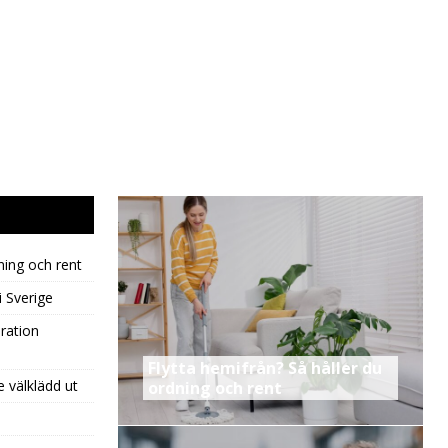
ning och rent
i Sverige
ration
Flytta hemifrån? Så håller du
e välklädd ut
ordning och rent