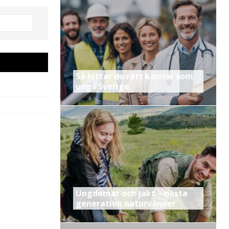
Så hittar du rätt karriär som
ung i Sverige
Ungdomar och jakt – nästa
generation naturvänner