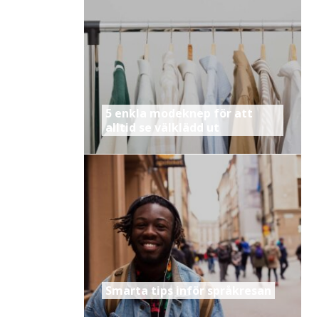
5 enkla modeknep för att
alltid se välklädd ut
Smarta tips inför språkresan