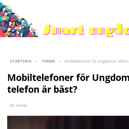
KONTAKT
OM OSS
STARTSIDA
TEKNIK
Mobiltelefoner för Ungdomar: Vilken 
Mobiltelefoner för Ungdom
telefon är bäst?
Teknik