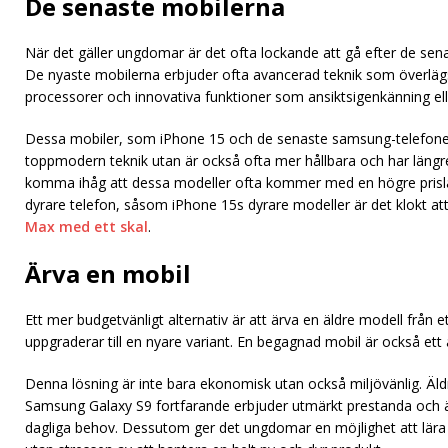
De senaste mobilerna
När det gäller ungdomar är det ofta lockande att gå efter de se
De nyaste mobilerna erbjuder ofta avancerad teknik som överlä
processorer och innovativa funktioner som ansiktsigenkänning elle
Dessa mobiler, som iPhone 15 och de senaste samsung-telefoner
toppmodern teknik utan är också ofta mer hållbara och har längr
komma ihåg att dessa modeller ofta kommer med en högre prisl
dyrare telefon, såsom iPhone 15s dyrare modeller är det klokt at
Max med ett skal
.
Ärva en mobil
Ett mer budgetvänligt alternativ är att ärva en äldre modell från e
uppgraderar till en nyare variant. En begagnad mobil är också ett a
Denna lösning är inte bara ekonomisk utan också miljövänlig. Äld
Samsung Galaxy S9 fortfarande erbjuder utmärkt prestanda och är
dagliga behov. Dessutom ger det ungdomar en möjlighet att lära