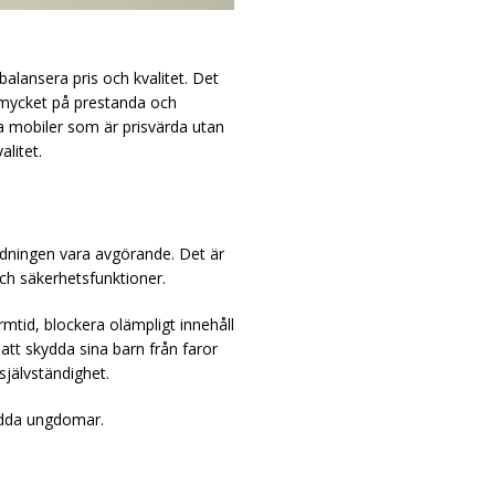
alansera pris och kvalitet. Det
r mycket på prestanda och
a mobiler som är prisvärda utan
alitet.
ndningen vara avgörande. Det är
och säkerhetsfunktioner.
mtid, blockera olämpligt innehåll
att skydda sina barn från faror
jälvständighet.
ydda ungdomar.