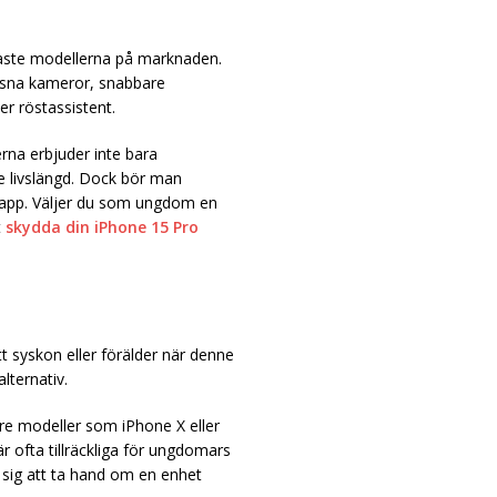
naste modellerna på marknaden.
gsna kameror, snabbare
r röstassistent.
na erbjuder inte bara
e livslängd. Dock bör man
app. Väljer du som ungdom en
t
skydda din iPhone 15 Pro
tt syskon eller förälder när denne
lternativ.
re modeller som iPhone X eller
 ofta tillräckliga för ungdomars
 sig att ta hand om en enhet