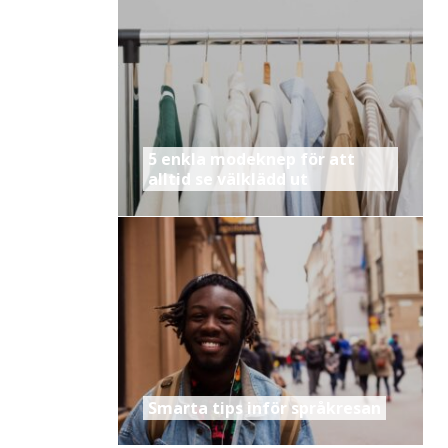
5 enkla modeknep för att
alltid se välklädd ut
Smarta tips inför språkresan