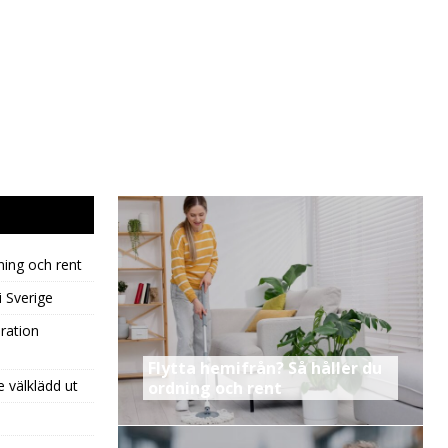
ning och rent
i Sverige
ration
Flytta hemifrån? Så håller du
e välklädd ut
ordning och rent