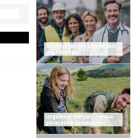
Så hittar du rätt karriär som
ung i Sverige
Ungdomar och jakt – nästa
generation naturvänner