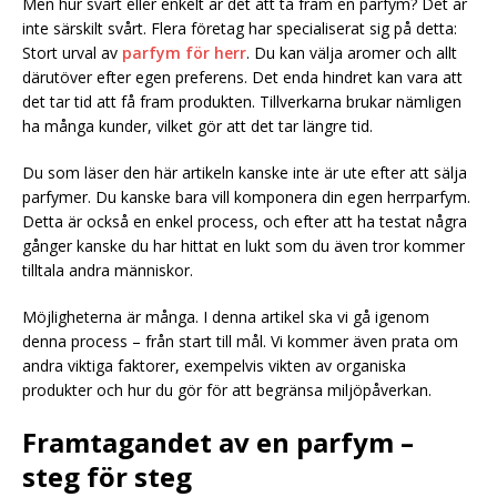
Men hur svårt eller enkelt är det att ta fram en parfym? Det är
inte särskilt svårt. Flera företag har specialiserat sig på detta:
Stort urval av
parfym för herr
. Du kan välja aromer och allt
därutöver efter egen preferens. Det enda hindret kan vara att
det tar tid att få fram produkten. Tillverkarna brukar nämligen
ha många kunder, vilket gör att det tar längre tid.
Du som läser den här artikeln kanske inte är ute efter att sälja
parfymer. Du kanske bara vill komponera din egen herrparfym.
Detta är också en enkel process, och efter att ha testat några
gånger kanske du har hittat en lukt som du även tror kommer
tilltala andra människor.
Möjligheterna är många. I denna artikel ska vi gå igenom
denna process – från start till mål. Vi kommer även prata om
andra viktiga faktorer, exempelvis vikten av organiska
produkter och hur du gör för att begränsa miljöpåverkan.
Framtagandet av en parfym –
steg för steg