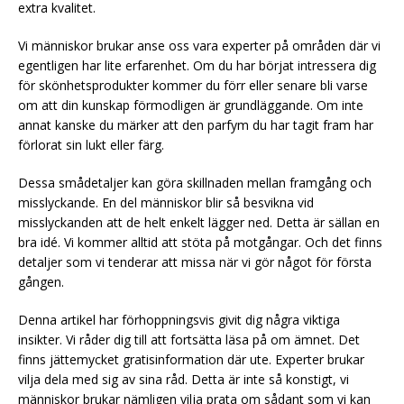
extra kvalitet.
Vi människor brukar anse oss vara experter på områden där vi
egentligen har lite erfarenhet. Om du har börjat intressera dig
för skönhetsprodukter kommer du förr eller senare bli varse
om att din kunskap förmodligen är grundläggande. Om inte
annat kanske du märker att den parfym du har tagit fram har
förlorat sin lukt eller färg.
Dessa smådetaljer kan göra skillnaden mellan framgång och
misslyckande. En del människor blir så besvikna vid
misslyckanden att de helt enkelt lägger ned. Detta är sällan en
bra idé. Vi kommer alltid att stöta på motgångar. Och det finns
detaljer som vi tenderar att missa när vi gör något för första
gången.
Denna artikel har förhoppningsvis givit dig några viktiga
insikter. Vi råder dig till att fortsätta läsa på om ämnet. Det
finns jättemycket gratisinformation där ute. Experter brukar
vilja dela med sig av sina råd. Detta är inte så konstigt, vi
människor brukar nämligen vilja prata om sådant som vi kan