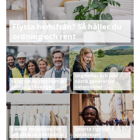
Flytta hemifrån? Så håller du
ordning och rent
Ungdomar och jakt –
Så hittar du rätt karriär
nästa generation
som ung i Sverige
naturvänner
5 enkla modeknep för
Smarta tips inför
att alltid se välklädd ut
språkresan