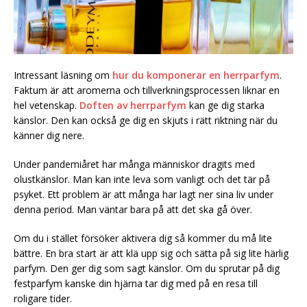
Intressant läsning om
hur du komponerar en herrparfym
.
Faktum är att aromerna och tillverkningsprocessen liknar en
hel vetenskap.
Doften av herrparfym
kan ge dig starka
känslor. Den kan också ge dig en skjuts i rätt riktning när du
känner dig nere.
Under pandemiåret har många människor dragits med
olustkänslor. Man kan inte leva som vanligt och det tär på
psyket. Ett problem är att många har lagt ner sina liv under
denna period. Man väntar bara på att det ska gå över.
Om du i stället försöker aktivera dig så kommer du må lite
bättre. En bra start är att klä upp sig och sätta på sig lite härlig
parfym. Den ger dig som sagt känslor. Om du sprutar på dig
festparfym kanske din hjärna tar dig med på en resa till
roligare tider.