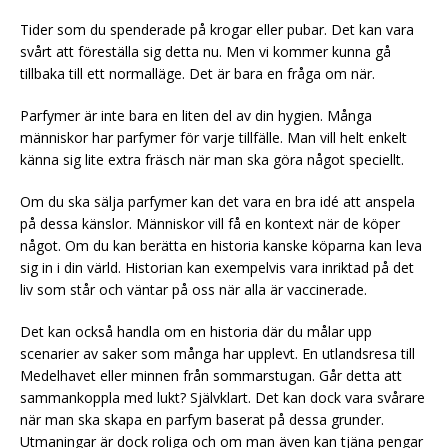
Tider som du spenderade på krogar eller pubar. Det kan vara
svårt att föreställa sig detta nu. Men vi kommer kunna gå
tillbaka till ett normalläge. Det är bara en fråga om när.
Parfymer är inte bara en liten del av din hygien. Många
människor har parfymer för varje tillfälle. Man vill helt enkelt
känna sig lite extra fräsch när man ska göra något speciellt.
Om du ska sälja parfymer kan det vara en bra idé att anspela
på dessa känslor. Människor vill få en kontext när de köper
något. Om du kan berätta en historia kanske köparna kan leva
sig in i din värld. Historian kan exempelvis vara inriktad på det
liv som står och väntar på oss när alla är vaccinerade.
Det kan också handla om en historia där du målar upp
scenarier av saker som många har upplevt. En utlandsresa till
Medelhavet eller minnen från sommarstugan. Går detta att
sammankoppla med lukt? Självklart. Det kan dock vara svårare
när man ska skapa en parfym baserat på dessa grunder.
Utmaningar är dock roliga och om man även kan tjäna pengar