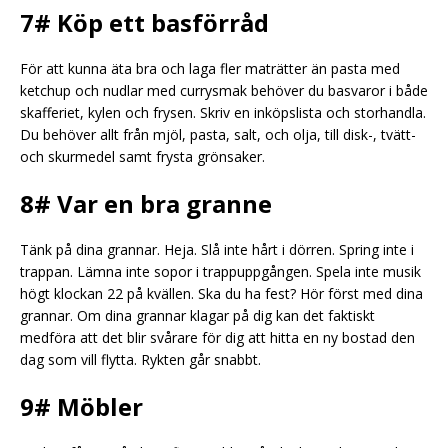
7# Köp ett basförråd
För att kunna äta bra och laga fler maträtter än pasta med
ketchup och nudlar med currysmak behöver du basvaror i både
skafferiet, kylen och frysen. Skriv en inköpslista och storhandla.
Du behöver allt från mjöl, pasta, salt, och olja, till disk-, tvätt-
och skurmedel samt frysta grönsaker.
8# Var en bra granne
Tänk på dina grannar. Heja. Slå inte hårt i dörren. Spring inte i
trappan. Lämna inte sopor i trappuppgången. Spela inte musik
högt klockan 22 på kvällen. Ska du ha fest? Hör först med dina
grannar. Om dina grannar klagar på dig kan det faktiskt
medföra att det blir svårare för dig att hitta en ny bostad den
dag som vill flytta. Rykten går snabbt.
9# Möbler