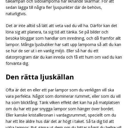
taklampan och sidolamporna har liknande skärmar. För att
sedan lägga till några fler ljuspunkter där de behövs,
naturligtvis.
Det är inte alltid så lätt att veta vad du vill ha. Därför kan det
löna sig att planera, ta sig tid att tänka. Se på bilder och
besöka bloggar som handlar om inredning, och då framför allt
lampor. Många ljusbutiker har satt upp lamporna så att du kan
se hur de ser ut i en vanlig miljö. Eller så har du ett
datorprogram där du kan inreda och få ett hum om vad du kan
förvänta dig.
Den rätta ljuskällan
Ofta är det en eller ett par lampor som du verkligen vill ska
vara perfekta. Något som dominerar rummet, eller som du vill
ha som blickfång. Tänk vilken effekt det kan ha på matplatsen
om du har ett par snygga lampor som hänger över bordet.
Eller kanske kristallkronan i vardagsrummet, speciellt om du
har ett lite äldre hus där det är högt i taket. Så ta dig tid att
välja lampor. Byt gärna ut dem om du hittar något du hellre vill