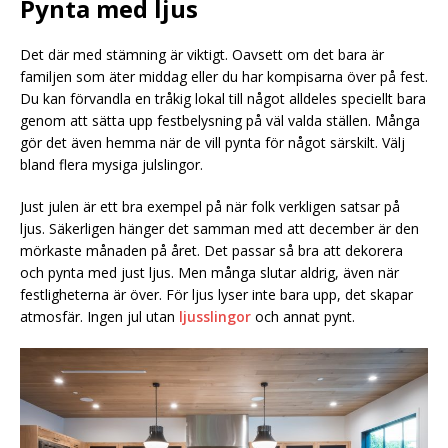
Pynta med ljus
Det där med stämning är viktigt. Oavsett om det bara är
familjen som äter middag eller du har kompisarna över på fest.
Du kan förvandla en tråkig lokal till något alldeles speciellt bara
genom att sätta upp festbelysning på väl valda ställen. Många
gör det även hemma när de vill pynta för något särskilt. Välj
bland flera mysiga julslingor.
Just julen är ett bra exempel på när folk verkligen satsar på
ljus. Säkerligen hänger det samman med att december är den
mörkaste månaden på året. Det passar så bra att dekorera
och pynta med just ljus. Men många slutar aldrig, även när
festligheterna är över. För ljus lyser inte bara upp, det skapar
atmosfär. Ingen jul utan
ljusslingor
och annat pynt.