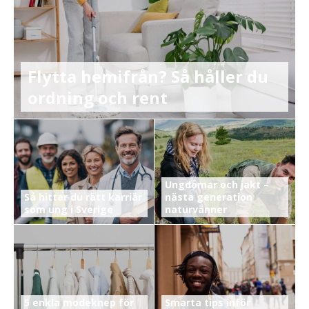
Flytta hemifrån? Så håller du
ordning och rent
Ungdomar och jakt –
Så hittar du rätt karriär
nästa generation
som ung i Sverige
naturvänner
5 enkla modeknep för
Smarta tips inför