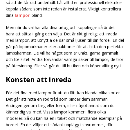
så att de får rätt underhåll. Låt alltid en professionell elektriker
koppla sådant som inte redan är installerat. Viktigt kontrollera
dina
lampor
ibland.
Men när du väl har alla dina urtag och kopplingar så är det
bara att sätta i gång och välja. Det är riktigt roligt att inreda
med lampor, att utnyttja de där små ljusen till din fördel. En del
går på loppmarknader eller auktioner för att hitta den perfekta
lampskärmen. De vill ha något som är unikt, gärna gammalt
och lite slitet. Andra förvandlar vanliga saker till lampor, de tror
på återvinning. Eller så går du till butiken och köper allting nytt.
Konsten att inreda
För det fina med lampor är att du lätt kan blanda olika sorter.
Det går att hitta en röd tråd som binder dem samman.
Antingen genom färg eller form, eller något annat som du
känner dig väl med. Vissa lampor kommer i flera olika
modeller. Så du kan ha en i taket och matchande exemplar på
bordet. En del väljer ett sådant upplägg i sovrummet, där