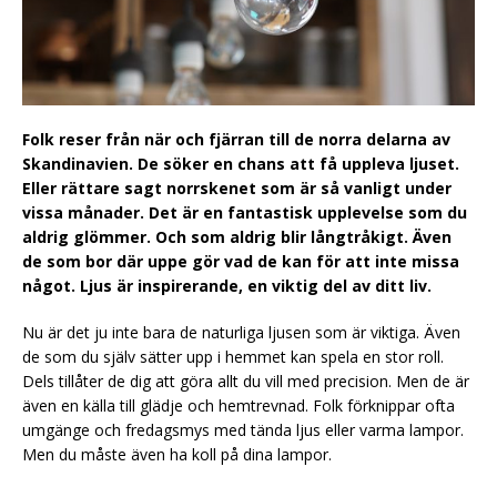
Folk reser från när och fjärran till de norra delarna av
Skandinavien. De söker en chans att få uppleva ljuset.
Eller rättare sagt norrskenet som är så vanligt under
vissa månader. Det är en fantastisk upplevelse som du
aldrig glömmer. Och som aldrig blir långtråkigt. Även
de som bor där uppe gör vad de kan för att inte missa
något. Ljus är inspirerande, en viktig del av ditt liv.
Nu är det ju inte bara de naturliga ljusen som är viktiga. Även
de som du själv sätter upp i hemmet kan spela en stor roll.
Dels tillåter de dig att göra allt du vill med precision. Men de är
även en källa till glädje och hemtrevnad. Folk förknippar ofta
umgänge och fredagsmys med tända ljus eller varma lampor.
Men du måste även ha koll på dina lampor.