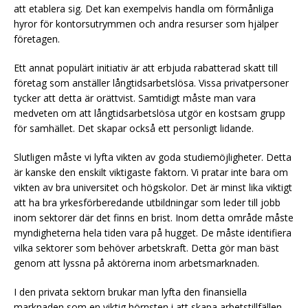
att etablera sig. Det kan exempelvis handla om förmånliga
hyror för kontorsutrymmen och andra resurser som hjälper
företagen.
Ett annat populärt initiativ är att erbjuda rabatterad skatt till
företag som anställer långtidsarbetslösa. Vissa privatpersoner
tycker att detta är orättvist. Samtidigt måste man vara
medveten om att långtidsarbetslösa utgör en kostsam grupp
för samhället. Det skapar också ett personligt lidande.
Slutligen måste vi lyfta vikten av goda studiemöjligheter. Detta
är kanske den enskilt viktigaste faktorn. Vi pratar inte bara om
vikten av bra universitet och högskolor. Det är minst lika viktigt
att ha bra yrkesförberedande utbildningar som leder till jobb
inom sektorer där det finns en brist. Inom detta område måste
myndigheterna hela tiden vara på hugget. De måste identifiera
vilka sektorer som behöver arbetskraft. Detta gör man bäst
genom att lyssna på aktörerna inom arbetsmarknaden.
I den privata sektorn brukar man lyfta den finansiella
marknaden som en viktig hörnsten i att skapa arbetstillfällen.