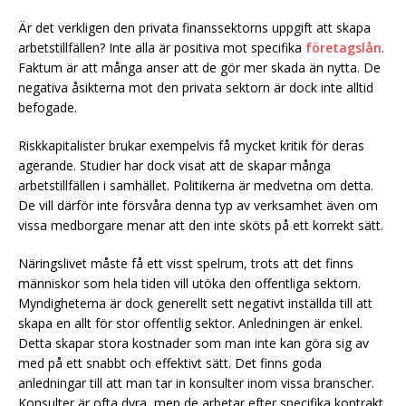
Är det verkligen den privata finanssektorns uppgift att skapa
arbetstillfällen? Inte alla är positiva mot specifika
företagslån
.
Faktum är att många anser att de gör mer skada än nytta. De
negativa åsikterna mot den privata sektorn är dock inte alltid
befogade.
Riskkapitalister brukar exempelvis få mycket kritik för deras
agerande. Studier har dock visat att de skapar många
arbetstillfällen i samhället. Politikerna är medvetna om detta.
De vill därför inte försvåra denna typ av verksamhet även om
vissa medborgare menar att den inte sköts på ett korrekt sätt.
Näringslivet måste få ett visst spelrum, trots att det finns
människor som hela tiden vill utöka den offentliga sektorn.
Myndigheterna är dock generellt sett negativt inställda till att
skapa en allt för stor offentlig sektor. Anledningen är enkel.
Detta skapar stora kostnader som man inte kan göra sig av
med på ett snabbt och effektivt sätt. Det finns goda
anledningar till att man tar in konsulter inom vissa branscher.
Konsulter är ofta dyra, men de arbetar efter specifika kontrakt